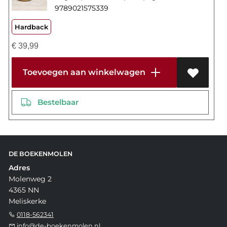
9789021575339
Hardback
€
39,99
Toevoegen aan winkelwagen
Bestelbaar
DE BOEKENMOLEN
Adres
Molenweg 2
4365 NN
Meliskerke
0118-562341
info@de-boekenmolen.nl