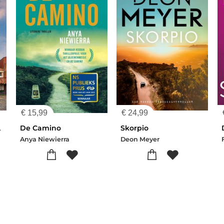
€
15,99
€
24,99
praktijk
De Camino
Skorpio
Anya Niewierra
Deon Meyer