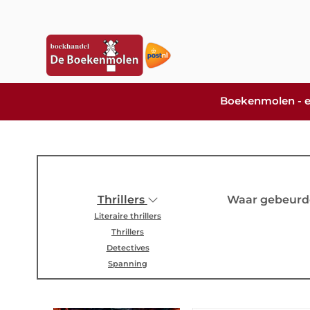
Boekenmolen - er i
Thrillers
Waar gebeurd
Literaire thrillers
Thrillers
Detectives
Spanning