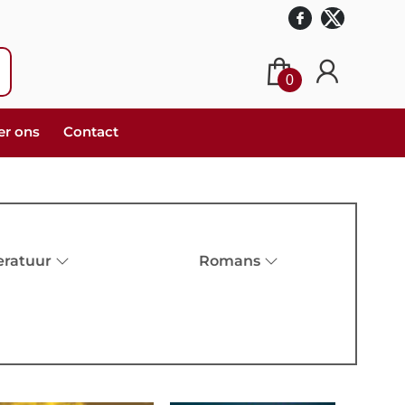
0
er ons
Contact
eratuur
Romans