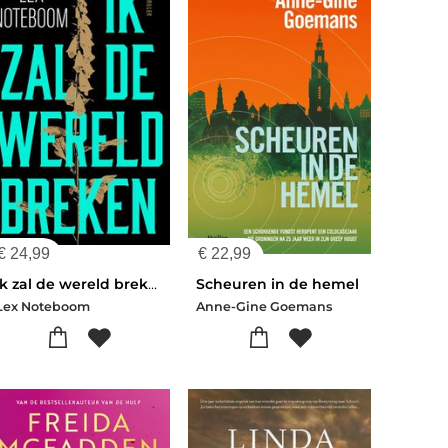
€
24,99
€
22,99
Ik zal de wereld breken
Scheuren in de hemel
Lex Noteboom
Anne-Gine Goemans