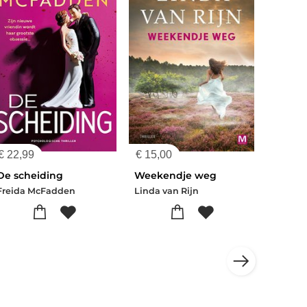
€
22,99
€
15,00
De scheiding
Weekendje weg
Freida McFadden
Linda van Rijn