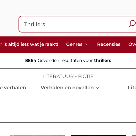
s altijd iets wat je raakt!
Genres
Recensies
Ov
8864
Gevonden resultaten voor
thrillers
LITERATUUR - FICTIE
e verhalen
Verhalen en novellen
Lit