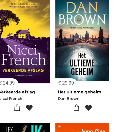
€
24,99
€
29,99
Verkeerde afslag
Het ultieme geheim
Nicci French
Dan Brown