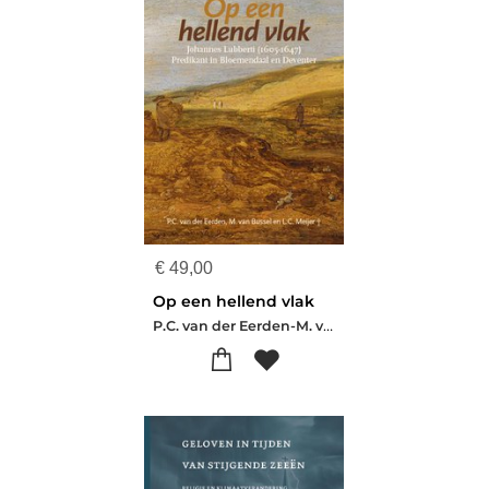
€
49,00
Op een hellend vlak
P.C. van der Eerden-M. van Bussel-L.C. Meijer †