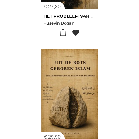
€
27,80
HET PROBLEEM VAN GODS ZELFMEDEDELING
Huseyin Dogan
€
29,90