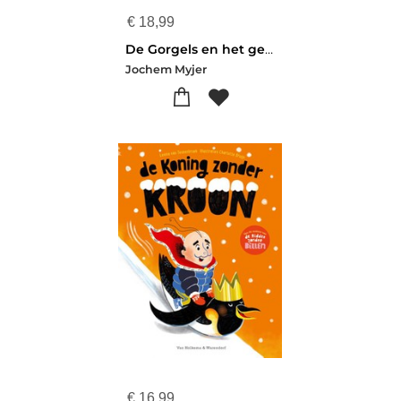
€
18,99
De Gorgels en het geheim van de gletsjer
Jochem Myjer
€
16,99