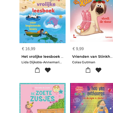
€
16,99
€
9,99
Het vrolijke leesboek voor beginnende lezers
Vrienden van Stinkhond - De labrador steelt de show
Lida Dijkstra-Annemarie Bon-Marianne Witte-Ilia Frins-Gertrud Jetten-Fiona Rempt
Colas Gutman