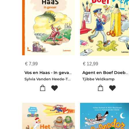
€
7,99
€
12,99
Vos en Haas - In gevaar
Agent en Boef Doeboek
Sylvia Vanden Heede-Thé Tjong-Khing
Tjibbe Veldkamp