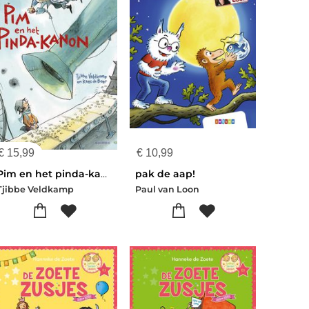
€
15,99
€
10,99
Pim en het pinda-kanon
pak de aap!
Tjibbe Veldkamp
Paul van Loon