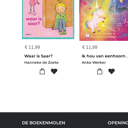
€
11,99
€
11,99
Waar is Saar?
Ik hou van eenhoorns (en de mijne is model!
Hanneke de Zoete
Anke Werker
DE BOEKENMOLEN
OPENING