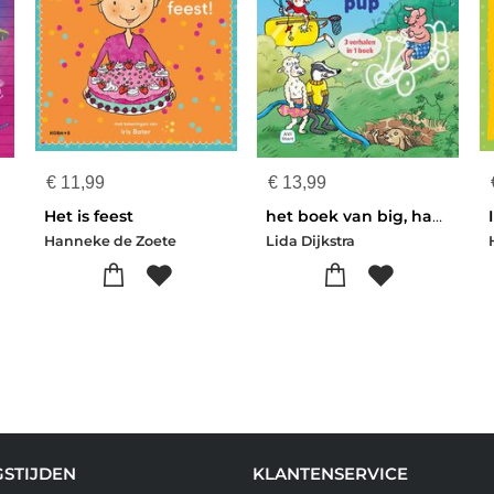
€
11,99
€
13,99
)
Het is feest
het boek van big, haas en pup
Hanneke de Zoete
Lida Dijkstra
STIJDEN
KLANTENSERVICE