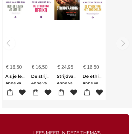
€
16,50
€
16,50
€
24,95
€
16,50
Als je leven je lief is
De strijd om Afrika
Strijdvaardig
De ethiek van het smokkelen
Anne van der Bijl
Anne van der Bijl
Anne van der Bijl-Al Jansen
Anne van der Bijl
LEES MEER IN DEZE THEMA'S