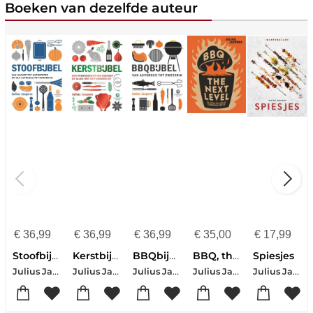
Boeken van dezelfde auteur
€
36,99
€
36,99
€
36,99
€
35,00
€
17,99
Stoofbijbel
Kerstbijbel
BBQbijbel
BBQ, the next level
Spiesjes
Julius Jaspers
Julius Jaspers
Julius Jaspers
Julius Jaspers
Julius Jaspers