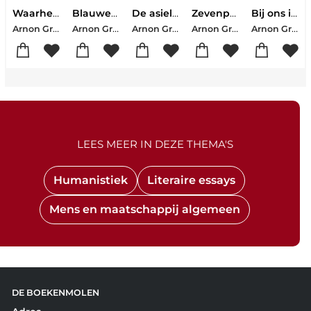
Waarheidsliefde en biefstuk
Blauwe maandagen
De asielzoeker
Zevenpoot
Bij ons in Auschwitz
Arnon Grunberg
Arnon Grunberg
Arnon Grunberg
Arnon Grunberg-Thé Tjong-Khing
Arnon Grunberg
LEES MEER IN DEZE THEMA'S
Humanistiek
Literaire essays
Mens en maatschappij algemeen
DE BOEKENMOLEN