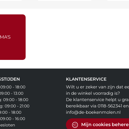
MA'S
STIJDEN
KLANTENSERVICE
Wilt u er zeker van zijn dat 
09:00 - 18:00
in de winkel voorradig is?
9:00 - 13:00
De klantenservice helpt u gra
 09:00 - 18:00
bereikbaar via 0118-562341 en
: 09:00 - 21:00
info@de-boekenmolen.nl
9:00 - 18:00
09:00 - 16:00
Mijn cookies beher
esloten