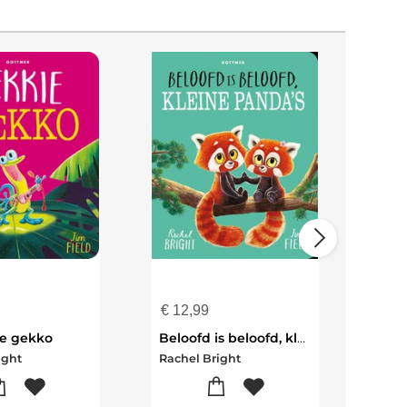
€
12,99
€
16
e gekko
Beloofd is beloofd, kleine panda's
ight
Rachel Bright
Rach