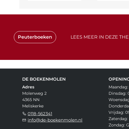
Peuterboeken
LEES MEER IN DEZE THE
DE BOEKENMOLEN
OPENING
Adres
Maandag: 
Molenweg 2
Dinsdag: 0
4365 NN
Woensdag:
Meliskerke
Donderdag
Vrijdag: 0
0118-562341
Zaterdag: 
info@de-boekenmolen.nl
Zondag: G