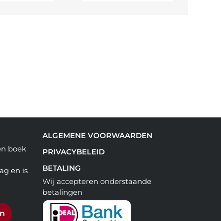
ALGEMENE VOORWAARDEN
een boek
PRIVACYBELEID
BETALING
ag en is
Wij accepteren onderstaande
betalingen
en