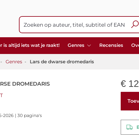
s altijd iets wat je raakt!
Genres
Recensies
Ov
-
Genres
-
Lars de dwarse dromedaris
€
12
ARSE DROMEDARIS
T
Toev
6-2026 | 30 pagina's
Be