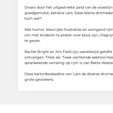
Dwars door het uitgestrekte zand van de woestijn 
goedgemutst, behalve Lars. Deze kleine dromedari
toch wel?
Met humor, kleurrijke illustraties en swingend ri
om met kinderen te praten over boos zijn, chagri
te geven.
Rachel Bright en Jim Field zijn wereldwijd geli
ontvangen. Titels als 'Twee vechtende eekhoorntjes
sprankelende vertaling op rijm is van Bette Weste
Deze kartonboekeditie van 'Lars de dwarse dromeda
grote gevoelens.