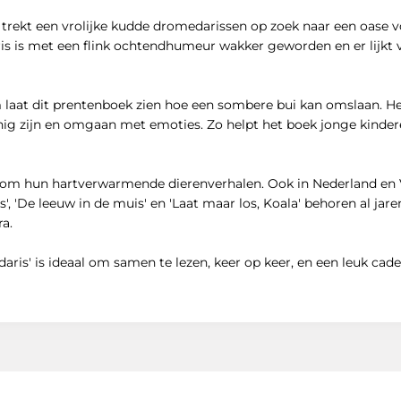
trekt een vrolijke kudde dromedarissen op zoek naar een oase voo
s is met een flink ochtendhumeur wakker geworden en er lijkt va
jm laat dit prentenboek zien hoe een sombere bui kan omslaan. H
jnig zijn en omgaan met emoties. Zo helpt het boek jonge kind
efd om hun hartverwarmende dierenverhalen. Ook in Nederland e
', 'De leeuw in de muis' en 'Laat maar los, Koala' behoren al ja
ra.
ris' is ideaal om samen te lezen, keer op keer, en een leuk ca