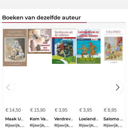
Boeken van dezelfde auteur
€
14,50
€
15,90
€
3,95
€
3,95
€
8,95
Maak Uwe Weldaan Wonderbaar
Kom Vanavond Met Verhalen
Verdreven Uit De Valleien
Loeiende Sirenes En Vallende Bommen
Salomo En De Koningin Van Scheba
Rijswijk, C. Van
Rijswijk, C. Van
Rijswijk, C. Van
Rijswijk, C. Van
Rijswijk, C. Van